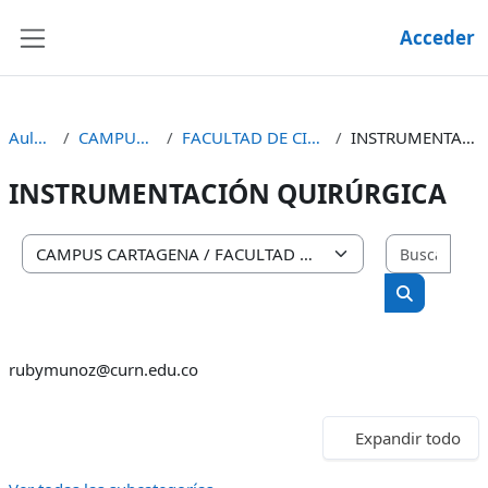
Salta al contenido principal
Acceder
Panel lateral
Aula Virtual
CAMPUS CARTAGENA
FACULTAD DE CIENCIAS DE LA SALUD
INSTRUMENTACIÓN QUIRÚRGICA
INSTRUMENTACIÓN QUIRÚRGICA
Busca
Categorías
Buscar au
rubymunoz@curn.edu.co
Expandir todo