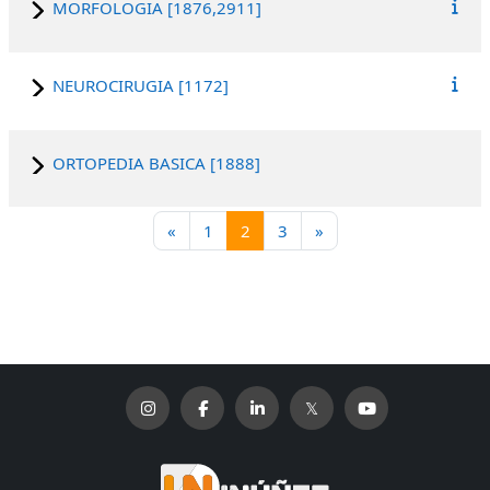
MORFOLOGIA [1876,2911]
NEUROCIRUGIA [1172]
ORTOPEDIA BASICA [1888]
Página anterior
Página 1
Página 2
Página 3
Siguiente página
«
1
2
3
»