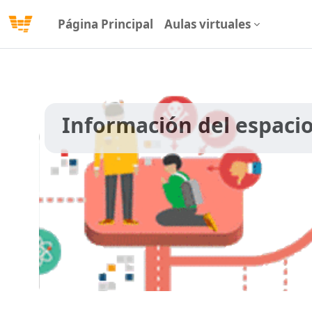
Salta al contenido principal
Página Principal
Aulas virtuales
Información del espaci