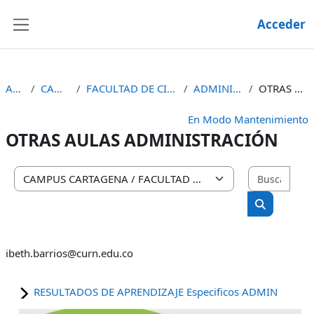
Salta al contenido principal
Acceder
Panel lateral
Aula Virtual
CAMPUS CARTAGENA
FACULTAD DE CIENCIAS CONTABLES Y ADMINISTRATIVAS
ADMINISTRACIÓN DE EMPRESAS
OTRAS AULAS ADMINISTRACIÓN
En Modo Mantenimiento
OTRAS AULAS ADMINISTRACIÓN
Busca
Categorías
Buscar au
ibeth.barrios@curn.edu.co
RESULTADOS DE APRENDIZAJE Especificos ADMIN