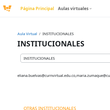
Salta al contenido principal
Página Principal
Aulas virtuales
Aula Virtual
INSTITUCIONALES
INSTITUCIONALES
Categorías
eliana.buelvas@curnvirtual.edu.co,maria.zumaque@cur
OTRAS INSTITUCIONALES