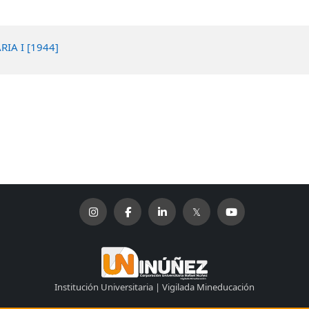
IA I [1944]
Institución Universitaria | Vigilada Mineducación